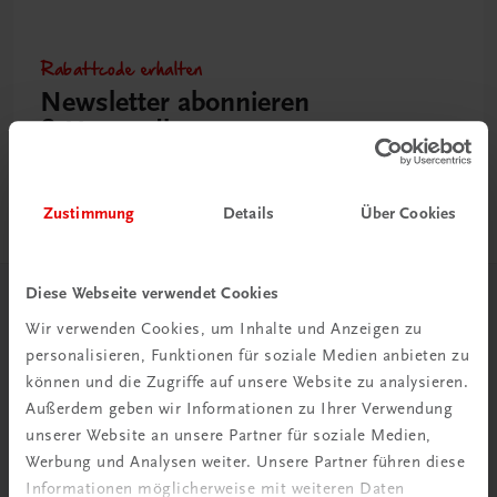
Rabattcode erhalten
Newsletter abonnieren
& Versandkosten sparen
Jetzt anmelden
Zustimmung
Details
Über Cookies
Diese Webseite verwendet Cookies
Herzlich willkommen bei TRAUNER!
Wir verwenden Cookies, um Inhalte und Anzeigen zu
personalisieren, Funktionen für soziale Medien anbieten zu
können und die Zugriffe auf unsere Website zu analysieren.
Außerdem geben wir Informationen zu Ihrer Verwendung
unserer Website an unsere Partner für soziale Medien,
Werbung und Analysen weiter. Unsere Partner führen diese
Wir über uns
Informationen möglicherweise mit weiteren Daten