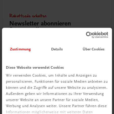
Rabattcode erhalten
Newsletter abonnieren
& Versandkosten sparen
Jetzt anmelden
Zustimmung
Details
Über Cookies
Diese Webseite verwendet Cookies
Herzlich willkommen bei TRAUNER!
Wir verwenden Cookies, um Inhalte und Anzeigen zu
personalisieren, Funktionen für soziale Medien anbieten zu
können und die Zugriffe auf unsere Website zu analysieren.
Außerdem geben wir Informationen zu Ihrer Verwendung
unserer Website an unsere Partner für soziale Medien,
Werbung und Analysen weiter. Unsere Partner führen diese
Wir über uns
Informationen möglicherweise mit weiteren Daten