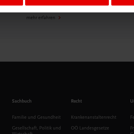
WhatsApp:
+43 664 88 58 69 41
mehr erfahren
Sachbuch
Recht
Un
Familie und Gesundheit
Krankenanstaltenrecht
Gesellschaft, Politik und
OÖ Landesgesetze
F
Wirtschaft
G