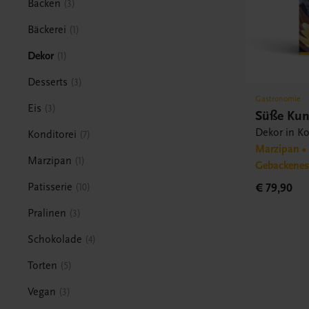
Backen
3
Bäckerei
1
Dekor
1
Desserts
3
Gastronomie
Eis
3
Süße Kun
Dekor in Ko
Konditorei
7
Marzipan • 
Marzipan
1
Gebackene
Patisserie
€ 79,90
10
Pralinen
3
Schokolade
4
Torten
5
Vegan
3