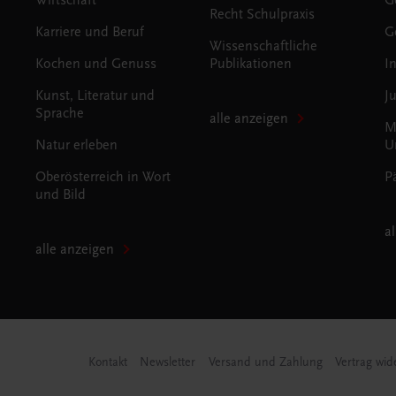
Recht Schulpraxis
Karriere und Beruf
G
Wissenschaftliche
Kochen und Genuss
Publikationen
I
Kunst, Literatur und
J
Sprache
alle anzeigen
M
Natur erleben
U
Oberösterreich in Wort
P
und Bild
a
alle anzeigen
Kontakt
Newsletter
Versand und Zahlung
Vertrag wid