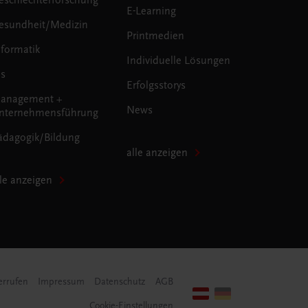
E-Learning
esundheit/Medizin
Printmedien
nformatik
Individuelle Lösungen
us
Erfolgsstorys
anagement +
News
nternehmensführung
ädagogik/Bildung
alle anzeigen
lle anzeigen
errufen
Impressum
Datenschutz
AGB
Cookie-Einstellungen