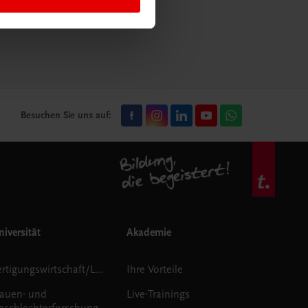
mehr erfahren
Besuchen Sie uns auf:
iversität
Akademie
Fertigungswirtschaft/Logistik
Ihre Vorteile
rauen- und
Live-Trainings
eschlechterforschung