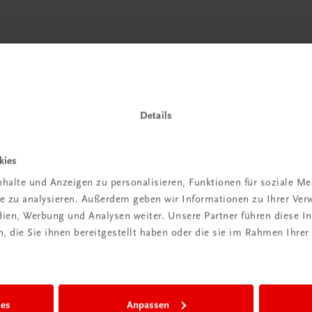
 TRAUNER!
Details
kies
halte und Anzeigen zu personalisieren, Funktionen für soziale M
ite zu analysieren. Außerdem geben wir Informationen zu Ihrer Ve
edien, Werbung und Analysen weiter. Unsere Partner führen diese 
Wir sind gerne für Sie da
 die Sie ihnen bereitgestellt haben oder die sie im Rahmen Ihrer
TRAUNER Verlag + Buchservice GmbH
Köglstraße 14 | 4020 Linz
Österreich/Austria
Tel.:
+43 732 778241
ies
Anpassen
Mail:
buchservice@trauner.at