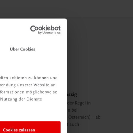
Über Cookies
edien anbieten zu können und
rwendung unserer Website an
Informationen möglicherweise
Schnell und zuverlässig
 Nutzung der Dienste
Ihre Bestellung ist in der Regel in
spätestens 48 Stunden bei
Ihnen (innerhalb von Österreich) – ab
29,00 EUR Bestellwert auch
Cookies zulassen
versandkostenfrei.