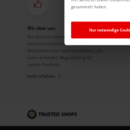
gesammelt haben.
Wir über uns
Nur notwendige Cook
Wir sind ein österreichisches
Familienunternehmen mit 75
Mitarbeiterinnen und Mitarbeitern, die
eines verbindet: Begeisterung für
unsere Produkte.
mehr erfahren