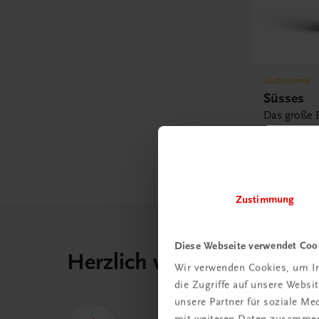
Gastronomie
Süsses
Das große 
Witzigman
€ 46,30
Zustimmung
Diese Webseite verwendet Coo
Herzlich willkommen bei
Wir verwenden Cookies, um In
die Zugriffe auf unsere Webs
unsere Partner für soziale M
mit weiteren Daten zusammen,