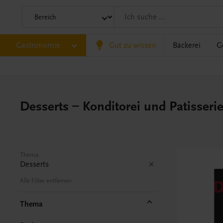
Gastronomie
Gut zu wissen
Bäckerei
G
Desserts – Konditorei und Patisseri
Thema
Desserts
Alle Filter entfernen
Thema