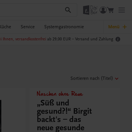
Küche
Service
Systemgastronomie
Menü
i Ihnen, versandkostenfrei
ab 29,00 EUR –
Versand und Zahlung
Sortieren nach
(Titel)
Naschen ohne Reue
„Süß und
gesund?!“ Birgit
backt's – das
neue gesunde