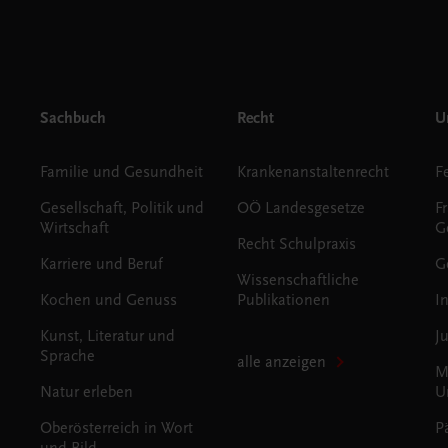
Sachbuch
Recht
Un
Familie und Gesundheit
Krankenanstaltenrecht
Gesellschaft, Politik und
OÖ Landesgesetze
F
Wirtschaft
G
Recht Schulpraxis
Karriere und Beruf
G
Wissenschaftliche
Kochen und Genuss
Publikationen
I
Kunst, Literatur und
J
Sprache
alle anzeigen
M
Natur erleben
U
Oberösterreich in Wort
P
und Bild