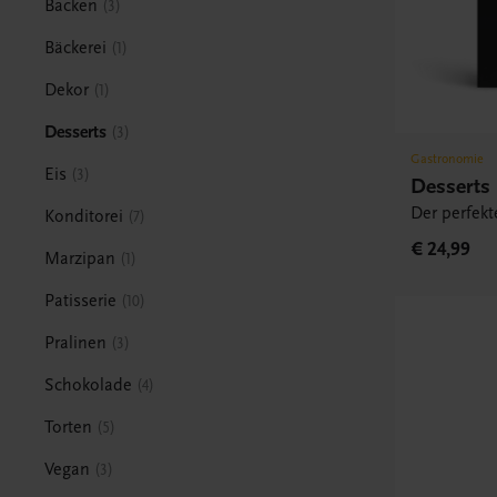
Backen
3
Bäckerei
1
Dekor
1
Desserts
3
Gastronomie
Eis
3
Desserts
Der perfek
Konditorei
7
€ 24,99
Marzipan
1
Patisserie
10
Pralinen
3
Schokolade
4
Torten
5
Vegan
3