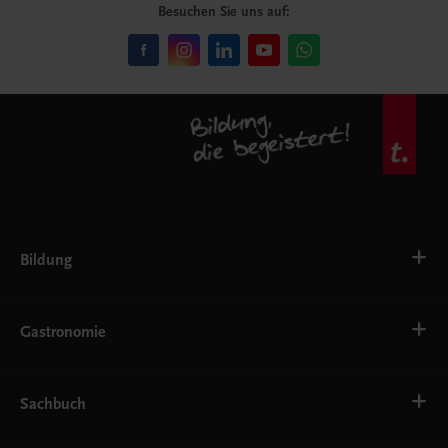
Besuchen Sie uns auf:
Bildung
VS
AHS
Gastronomie
BAFEP/BASOP
BRP
BS
Bäckerei
EWF/ZWF
Getränke
Sachbuch
FW
Hotelmanagement
Konditorei und Patisserie