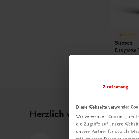
Gastronomie
Süsses
Das große 
Witzigman
€ 46,30
Zustimmung
Diese Webseite verwendet Coo
Herzlich willkommen bei
Wir verwenden Cookies, um In
die Zugriffe auf unsere Webs
unsere Partner für soziale M
mit weiteren Daten zusammen,