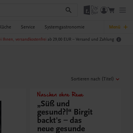
Küche
Service
Systemgastronomie
Menü
i Ihnen, versandkostenfrei
ab 29,00 EUR –
Versand und Zahlung
Sortieren nach
(Titel)
Naschen ohne Reue
„Süß und
gesund?!“ Birgit
backt's – das
neue gesunde