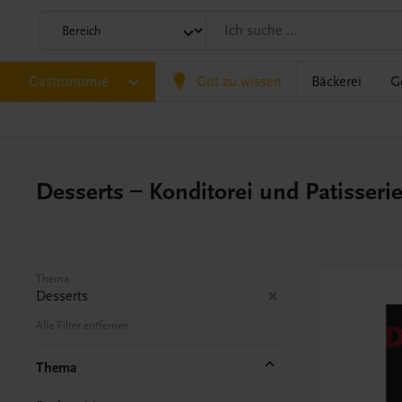
Gastronomie
Gut zu wissen
Bäckerei
G
Desserts – Konditorei und Patisseri
Thema
Desserts
Alle Filter entfernen
Thema