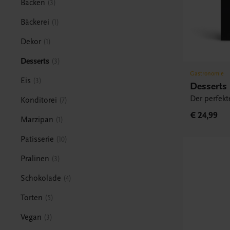
Backen
3
Bäckerei
1
Dekor
1
Desserts
3
Gastronomie
Eis
3
Desserts
Der perfek
Konditorei
7
€ 24,99
Marzipan
1
Patisserie
10
Pralinen
3
Schokolade
4
Torten
5
Vegan
3