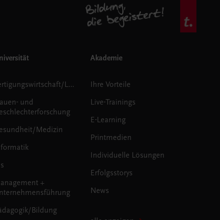
iversität
Akademie
Fertigungswirtschaft/Logistik
Ihre Vorteile
rauen- und
Live-Trainings
eschlechterforschung
E-Learning
esundheit/Medizin
Printmedien
nformatik
Individuelle Lösungen
us
Erfolgsstorys
anagement +
News
nternehmensführung
ädagogik/Bildung