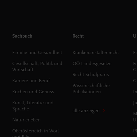
Sachbuch
Recht
Un
Familie und Gesundheit
Krankenanstaltenrecht
Gesellschaft, Politik und
OÖ Landesgesetze
F
Wirtschaft
G
Recht Schulpraxis
Karriere und Beruf
G
Wissenschaftliche
Kochen und Genuss
Publikationen
I
Kunst, Literatur und
J
Sprache
alle anzeigen
M
Natur erleben
U
Oberösterreich in Wort
P
und Bild