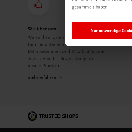
gesammelt haben.
Wir über uns
Nur notwendige Cook
Wir sind ein österreichisches
Familienunternehmen mit 75
Mitarbeiterinnen und Mitarbeitern, die
eines verbindet: Begeisterung für
unsere Produkte.
mehr erfahren