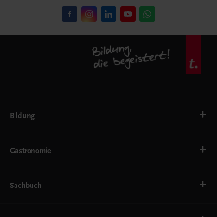
Bildung
VS
AHS
Gastronomie
BAFEP/BASOP
BRP
BS
Bäckerei
EWF/ZWF
Getränke
Sachbuch
FW
Hotelmanagement
Konditorei und Patisserie
Küche
Familie und Gesundheit
Service