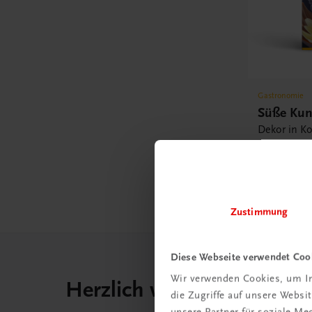
Gastronomie
Süße Kun
Dekor in Ko
Marzipan • 
Gebackene
€ 79,90
Zustimmung
Diese Webseite verwendet Coo
Wir verwenden Cookies, um In
Herzlich willkommen bei
die Zugriffe auf unsere Webs
unsere Partner für soziale M