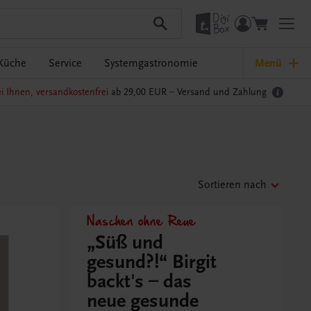
Küche
Service
Systemgastronomie
Menü
i Ihnen, versandkostenfrei
ab 29,00 EUR –
Versand und Zahlung
Sortieren nach
Naschen ohne Reue
„Süß und
gesund?!“ Birgit
backt's – das
neue gesunde