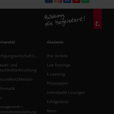
iversität
Akademie
Fertigungswirtschaft/Logistik
Ihre Vorteile
rauen- und
Live-Trainings
eschlechterforschung
E-Learning
esundheit/Medizin
Printmedien
nformatik
Individuelle Lösungen
us
Erfolgsstorys
anagement +
News
nternehmensführung