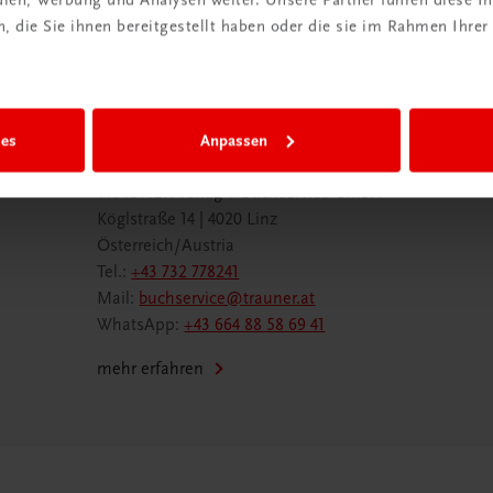
 die Sie ihnen bereitgestellt haben oder die sie im Rahmen Ihrer
ies
Anpassen
Wir sind gerne für Sie da
TRAUNER Verlag + Buchservice GmbH
Köglstraße 14 | 4020 Linz
Österreich/Austria
Tel.:
+43 732 778241
Mail:
buchservice@trauner.at
WhatsApp:
+43 664 88 58 69 41
mehr erfahren