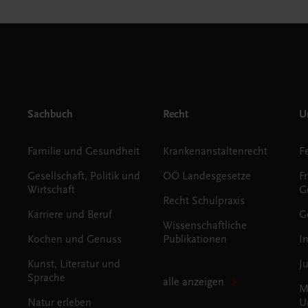
Sachbuch
Recht
Un
Familie und Gesundheit
Krankenanstaltenrecht
Gesellschaft, Politik und
OÖ Landesgesetze
F
Wirtschaft
G
Recht Schulpraxis
Karriere und Beruf
G
Wissenschaftliche
Kochen und Genuss
Publikationen
I
Kunst, Literatur und
J
Sprache
alle anzeigen
M
Natur erleben
U