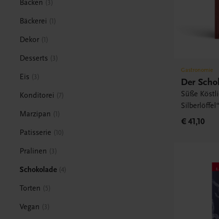
Backen
3
Bäckerei
1
Dekor
1
Desserts
3
Gastronomie
Eis
3
Der Schok
Süße Köstli
Konditorei
7
Silberlöffel
Marzipan
1
€ 41,10
Patisserie
10
Pralinen
3
Schokolade
4
Torten
5
Vegan
3