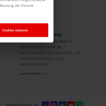
 Nutzung der Dienste
Cookies zulassen
Schnell und zuverlässig
Ihre Bestellung ist in der Regel in
spätestens 48 Stunden bei
Ihnen (innerhalb von Österreich) – ab
29,00 EUR Bestellwert auch
versandkostenfrei.
mehr erfahren
Besuchen Sie uns auf: