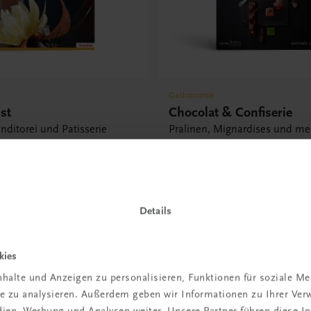
Gastronomie
st
Chocolat & Confiserie
nditorei und Patisserie
Pralinen, Mignardises und me
Schokolade • Zucker •
€ 82,20
s
Details
kies
halte und Anzeigen zu personalisieren, Funktionen für soziale M
 TRAUNER!
ite zu analysieren. Außerdem geben wir Informationen zu Ihrer Ve
edien, Werbung und Analysen weiter. Unsere Partner führen diese 