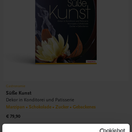
Gastronomie
Süße Kunst
Dekor in Konditorei und Patisserie
Marzipan • Schokolade • Zucker • Gebackenes
€ 79,90