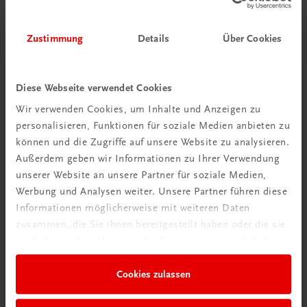
Zustimmung
Details
Über Cookies
Diese Webseite verwendet Cookies
Wir verwenden Cookies, um Inhalte und Anzeigen zu
personalisieren, Funktionen für soziale Medien anbieten zu
können und die Zugriffe auf unsere Website zu analysieren.
Außerdem geben wir Informationen zu Ihrer Verwendung
unserer Website an unsere Partner für soziale Medien,
Werbung und Analysen weiter. Unsere Partner führen diese
Informationen möglicherweise mit weiteren Daten
zusammen, die Sie ihnen bereitgestellt haben oder die sie
Gastronomie
im Rahmen Ihrer Nutzung der Dienste gesammelt haben.
Süße Kunst
Dekor in Konditorei und Patisserie
Cookies zulassen
Marzipan • Schokolade • Zucker • Gebackenes
€ 79,90