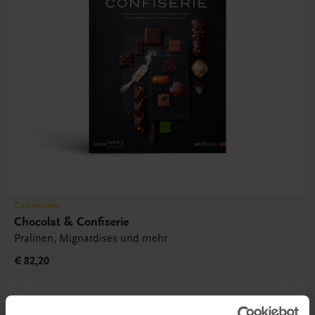
Gastronomie
Chocolat & Confiserie
Pralinen, Mignardises und mehr
€ 82,20