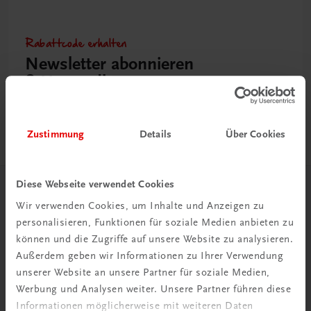
Rabattcode erhalten
Newsletter abonnieren
& Versandkosten sparen
Jetzt anmelden
Zustimmung
Details
Über Cookies
Diese Webseite verwendet Cookies
Herzlich willkommen bei TRAUNER!
Wir verwenden Cookies, um Inhalte und Anzeigen zu
personalisieren, Funktionen für soziale Medien anbieten zu
können und die Zugriffe auf unsere Website zu analysieren.
Außerdem geben wir Informationen zu Ihrer Verwendung
unserer Website an unsere Partner für soziale Medien,
Werbung und Analysen weiter. Unsere Partner führen diese
Wir über uns
Informationen möglicherweise mit weiteren Daten