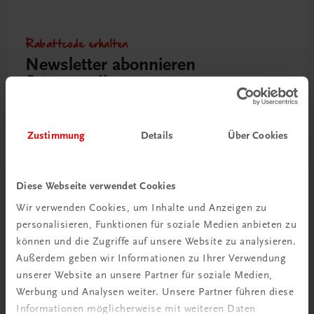
Rabattcode erhalten
Newsletter abonnieren
& Versandkosten sparen
Jetzt anmelden
Zustimmung
Details
Über Cookies
Diese Webseite verwendet Cookies
Herzlich willkommen bei TRAUNER!
Wir verwenden Cookies, um Inhalte und Anzeigen zu
personalisieren, Funktionen für soziale Medien anbieten zu
können und die Zugriffe auf unsere Website zu analysieren.
Außerdem geben wir Informationen zu Ihrer Verwendung
unserer Website an unsere Partner für soziale Medien,
Werbung und Analysen weiter. Unsere Partner führen diese
Wir über uns
Informationen möglicherweise mit weiteren Daten