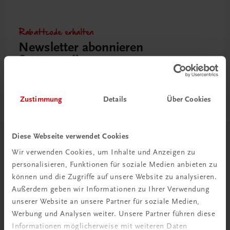
Rabattcode erhalten
Newsletter abonnieren
& Versandkosten sparen
Jetzt anmelden
Zustimmung
Details
Über Cookies
Diese Webseite verwendet Cookies
Herzlich willkommen bei TRAUNER!
Wir verwenden Cookies, um Inhalte und Anzeigen zu
personalisieren, Funktionen für soziale Medien anbieten zu
können und die Zugriffe auf unsere Website zu analysieren.
Außerdem geben wir Informationen zu Ihrer Verwendung
unserer Website an unsere Partner für soziale Medien,
Werbung und Analysen weiter. Unsere Partner führen diese
Wir über uns
Informationen möglicherweise mit weiteren Daten