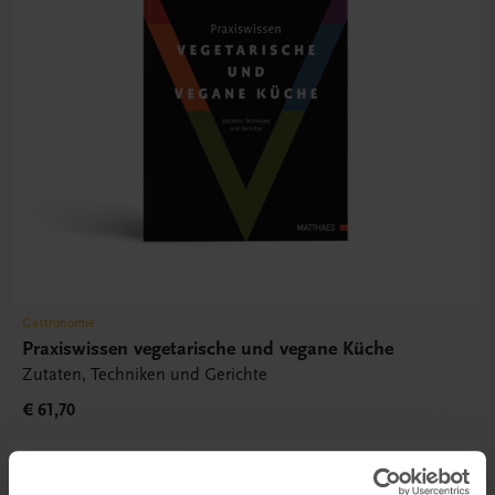
Gastronomie
Praxiswissen vegetarische und vegane Küche
Zutaten, Techniken und Gerichte
€ 61,70