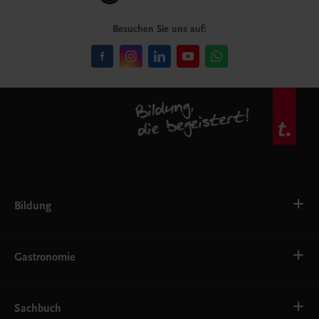
Besuchen Sie uns auf:
Bildung
VS
AHS
Gastronomie
BAFEP/BASOP
BRP
BS
Bäckerei
EWF/ZWF
Getränke
Sachbuch
FW