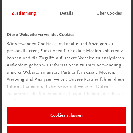
Zustimmung
Details
Über Cookies
Diese Webseite verwendet Cookies
Wir verwenden Cookies, um Inhalte und Anzeigen zu
personalisieren, Funktionen für soziale Medien anbieten zu
können und die Zugriffe auf unsere Website zu analysieren.
Außerdem geben wir Informationen zu Ihrer Verwendung
unserer Website an unsere Partner für soziale Medien,
Werbung und Analysen weiter. Unsere Partner führen diese
Informationen möglicherweise mit weiteren Daten
zusammen, die Sie ihnen bereitgestellt haben oder die sie
im Rahmen Ihrer Nutzung der Dienste gesammelt haben.
Gastronomie
Die hohe Kunst der Gemüseküche
Cookies zulassen
Das perfekte Grundlagenwerk für ambitionierte Hobbyköche
€ 25,00