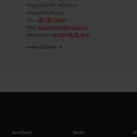
Köglstraße 14 | 4020 Linz
Österreich/Austria
Tel.:
+43 732 778241
Mail:
buchservice@trauner.at
WhatsApp:
+43 664 88 58 69 41
mehr erfahren
Sachbuch
Recht
Un