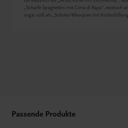
Ob klassisch als „Artischocke mit Zitronendip“, edel
„Scharfe Spaghettini mit Cima di Rapa“, exotisch
sogar süß als „Schoko-Whoopies mit Kürbisfüllun
Passende Produkte