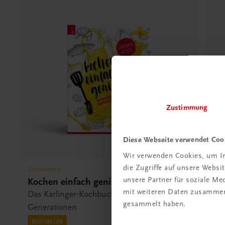
Zustimmung
Diese Webseite verwendet Coo
Wir verwenden Cookies, um In
die Zugriffe auf unsere Webs
Gastronomie
Gas
unsere Partner für soziale M
Kochen einfach genial
Ku
mit weiteren Daten zusammen,
ko
Das Karlinger-Kochbuch – Begleiter vieler
gesammelt haben.
Diä
Generationen
BESTSELLER
€ 3