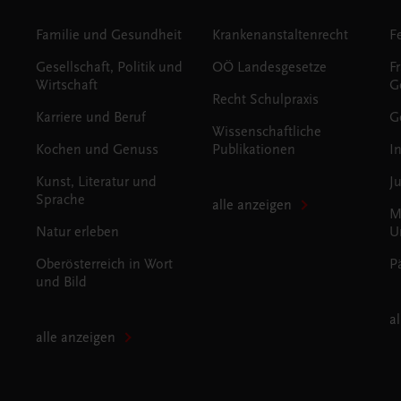
Familie und Gesundheit
Krankenanstaltenrecht
Gesellschaft, Politik und
OÖ Landesgesetze
F
Wirtschaft
G
Recht Schulpraxis
Karriere und Beruf
G
Wissenschaftliche
Kochen und Genuss
Publikationen
I
Kunst, Literatur und
J
Sprache
alle anzeigen
M
Natur erleben
U
Oberösterreich in Wort
P
und Bild
a
alle anzeigen