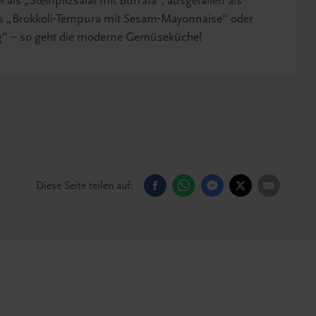
 als „Steinpilzsalat mit Burrata“, ausgefallen als
 als „Brokkoli-Tempura mit Sesam-Mayonnaise“ oder
g“ – so geht die moderne Gemüseküche!
Diese Seite teilen auf: