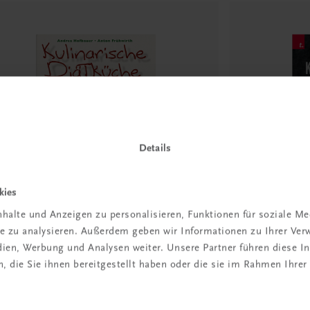
Details
kies
halte und Anzeigen zu personalisieren, Funktionen für soziale M
ite zu analysieren. Außerdem geben wir Informationen zu Ihrer Ve
tronomie
Gastronomie
edien, Werbung und Analysen weiter. Unsere Partner führen diese 
linarische Diätküche – Gesund
Kochen im g
 die Sie ihnen bereitgestellt haben oder die sie im Rahmen Ihrer
chen für Genießer
Viele Portione
tküche, die schmeckt!
Gastronomie • 
Gemeinschafts
9,90