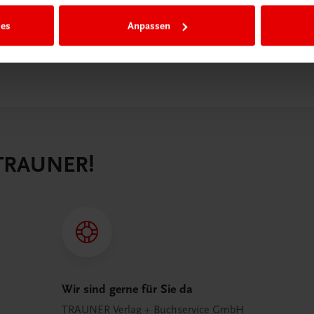
€ 64,90
ies
Anpassen
 TRAUNER!
Wir sind gerne für Sie da
TRAUNER Verlag + Buchservice GmbH