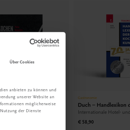
Über Cookies
edien anbieten zu können und
rwendung unserer Website an
Gastronomie
Informationen möglicherweise
roßen Stil
Duch – Handlexikon 
 Nutzung der Dienste
n – viel Genuss
Internationale Hotel- un
Catering •
€ 58,90
verpflegung