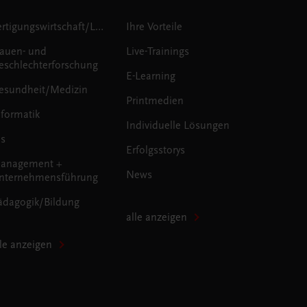
Fertigungswirtschaft/Logistik
Ihre Vorteile
rauen- und
Live-Trainings
eschlechterforschung
E-Learning
esundheit/Medizin
Printmedien
nformatik
Individuelle Lösungen
us
Erfolgsstorys
anagement +
News
nternehmensführung
ädagogik/Bildung
alle anzeigen
lle anzeigen