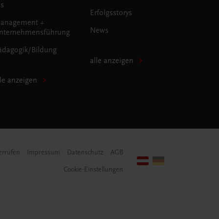
us
Erfolgsstorys
anagement +
News
nternehmensführung
ädagogik/Bildung
alle anzeigen
lle anzeigen
errufen
Impressum
Datenschutz
AGB
Cookie-Einstellungen