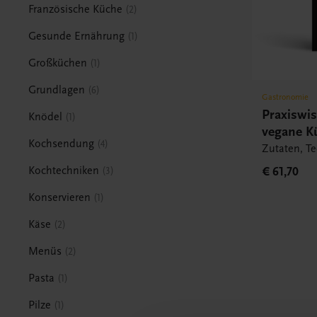
Französische Küche
2
Gesunde Ernährung
1
Großküchen
1
Grundlagen
6
Gastronomie
Praxiswi
Knödel
1
vegane K
Kochsendung
4
Zutaten, T
€ 61,70
Kochtechniken
3
Konservieren
1
Käse
2
Menüs
2
Pasta
1
Pilze
1