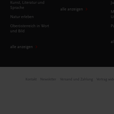
Kunst, Literatur und
J
Sprache
alle anzeigen
M
Natur erleben
U
Oberösterreich in Wort
P
und Bild
a
alle anzeigen
Kontakt
Newsletter
Versand und Zahlung
Vertrag wid