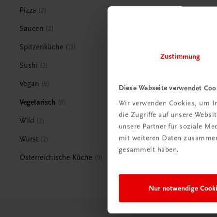
Pizza
2
Saucen
2
Spitzenküche
13
Zustimmung
Sushi
2
Vegan
6
Diese Webseite verwendet Coo
Vegetarisch
4
Wir verwenden Cookies, um In
die Zugriffe auf unsere Webs
Wild
2
unsere Partner für soziale M
mit weiteren Daten zusammen,
Wurst
2
gesammelt haben.
Österreichische Küche
9
Nur notwendige Cook