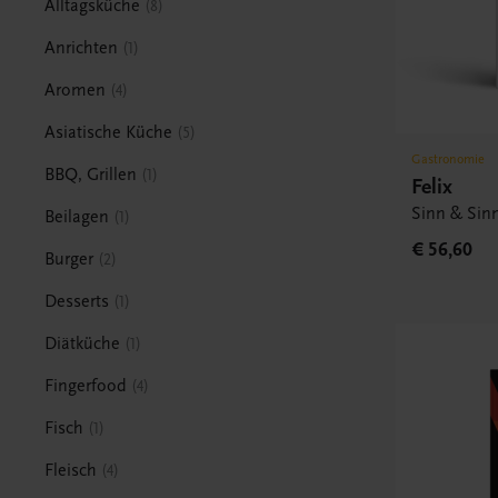
Alltagsküche
8
Anrichten
1
Aromen
4
Asiatische Küche
5
Gastronomie
BBQ, Grillen
1
Felix
Sinn & Sinn
Beilagen
1
€ 56,60
Burger
2
Desserts
1
Diätküche
1
Fingerfood
4
Fisch
1
Fleisch
4