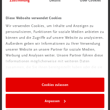
Zustimmung
Details
Über Cookies
Wir über uns
Wir sind ein österreichisches Familienunternehmen mit
Diese Webseite verwendet Cookies
75 Mitarbeiterinnen und Mitarbeitern, die eines verbindet:
Wir verwenden Cookies, um Inhalte und Anzeigen zu
Begeisterung für unsere Produkte.
personalisieren, Funktionen für soziale Medien anbieten zu
mehr erfahren
können und die Zugriffe auf unsere Website zu analysieren.
Außerdem geben wir Informationen zu Ihrer Verwendung
unserer Website an unsere Partner für soziale Medien,
Werbung und Analysen weiter. Unsere Partner führen diese
Informationen möglicherweise mit weiteren Daten
zusammen, die Sie ihnen bereitgestellt haben oder die sie
Wir sind gerne für Sie da
im Rahmen Ihrer Nutzung der Dienste gesammelt haben.
TRAUNER Verlag + Buchservice GmbH
Köglstraße 14 | 4020 Linz
Cookies zulassen
Österreich/Austria
Tel.:
+43 732 778241
Anpassen
Mail:
buchservice@trauner.at
WhatsApp:
+43 664 88 58 69 41