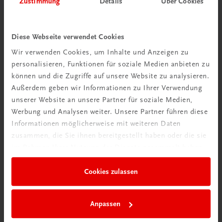
Zustimmung
Details
Über Cookies
Wir über uns
Wir sind ein österreichisches Familienunternehmen mit
Diese Webseite verwendet Cookies
75 Mitarbeiterinnen und Mitarbeitern, die eines verbindet:
Wir verwenden Cookies, um Inhalte und Anzeigen zu
Begeisterung für unsere Produkte.
personalisieren, Funktionen für soziale Medien anbieten zu
mehr erfahren
können und die Zugriffe auf unsere Website zu analysieren.
Außerdem geben wir Informationen zu Ihrer Verwendung
unserer Website an unsere Partner für soziale Medien,
Werbung und Analysen weiter. Unsere Partner führen diese
Informationen möglicherweise mit weiteren Daten
zusammen, die Sie ihnen bereitgestellt haben oder die sie
Wir sind gerne für Sie da
im Rahmen Ihrer Nutzung der Dienste gesammelt haben.
TRAUNER Verlag + Buchservice GmbH
Köglstraße 14 | 4020 Linz
Cookies zulassen
Österreich/Austria
Tel.:
+43 732 778241
Anpassen
Mail:
buchservice@trauner.at
WhatsApp:
+43 664 88 58 69 41