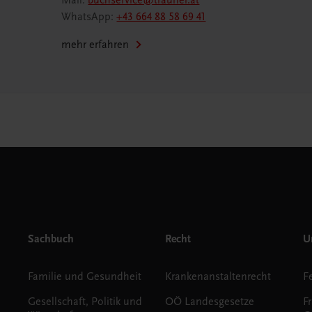
Mail:
buchservice@trauner.at
WhatsApp:
+43 664 88 58 69 41
mehr erfahren
Sachbuch
Recht
Un
Familie und Gesundheit
Krankenanstaltenrecht
Gesellschaft, Politik und
OÖ Landesgesetze
F