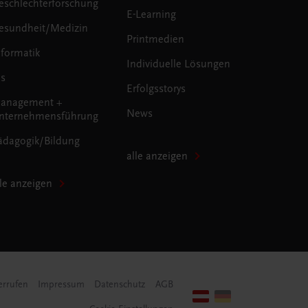
eschlechterforschung
E-Learning
esundheit/Medizin
Printmedien
nformatik
Individuelle Lösungen
us
Erfolgsstorys
anagement +
News
nternehmensführung
ädagogik/Bildung
alle anzeigen
lle anzeigen
errufen
Impressum
Datenschutz
AGB