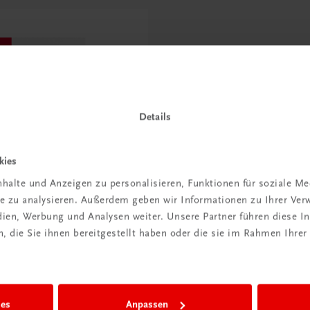
Details
kies
halte und Anzeigen zu personalisieren, Funktionen für soziale M
ite zu analysieren. Außerdem geben wir Informationen zu Ihrer Ve
edien, Werbung und Analysen weiter. Unsere Partner führen diese 
indeordnung – E-Book
 die Sie ihnen bereitgestellt haben oder die sie im Rahmen Ihrer
rdwerk
-RechtsBox
ies
Anpassen