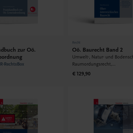
Recht
ndbuch zur Oö.
Oö. Baurecht Band 2
eordnung
Umwelt-, Natur- und Bodensch
-RechtsBox
Raumordungsrecht,
Abfallwirtschaftsrecht,
€ 129,90
Grundverkehrsrecht und Straß