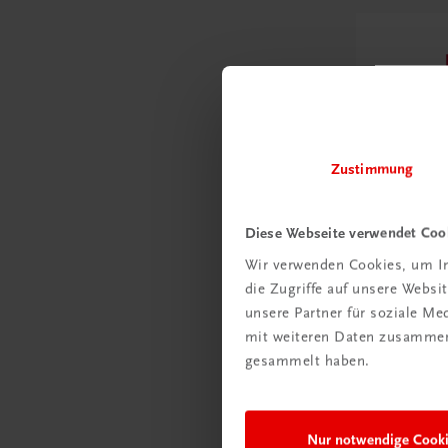
Zustimmung
Diese Webseite verwendet Coo
Wir verwenden Cookies, um In
die Zugriffe auf unsere Webs
Recht
unsere Partner für soziale M
OÖ Geme
mit weiteren Daten zusammen,
Das Standa
gesammelt haben.
TRAUNER
E-BOOK
Nur notwendige Cook
€ 159,00