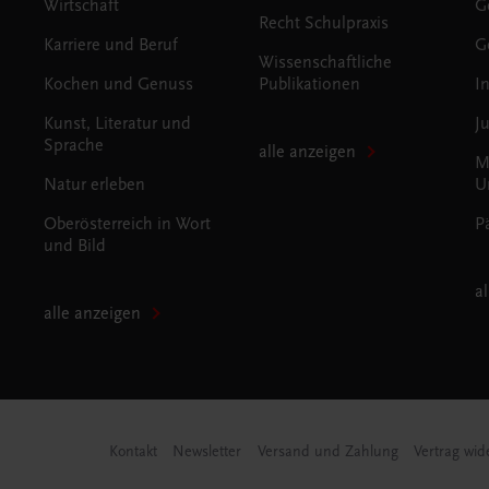
Wirtschaft
G
Recht Schulpraxis
Karriere und Beruf
G
Wissenschaftliche
Kochen und Genuss
Publikationen
I
Kunst, Literatur und
J
Sprache
alle anzeigen
M
Natur erleben
U
Oberösterreich in Wort
P
und Bild
a
alle anzeigen
Kontakt
Newsletter
Versand und Zahlung
Vertrag wid