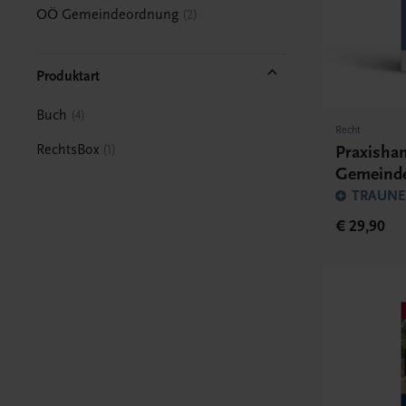
OÖ Gemeindeordnung
2
Produktart
Buch
4
Recht
RechtsBox
Praxisha
1
Gemeind
TRAUNER
€ 29,90