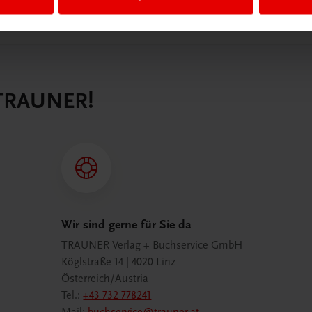
 TRAUNER!
Wir sind gerne für Sie da
TRAUNER Verlag + Buchservice GmbH
Köglstraße 14 | 4020 Linz
Österreich/Austria
Tel.:
+43 732 778241