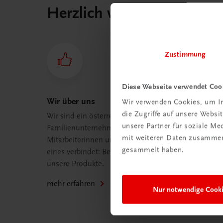
Herzlich willkommen bei
Zustimmung
Diese Webseite verwendet Coo
Wir über uns
Wir verwenden Cookies, um In
die Zugriffe auf unsere Webs
Wir sind ein österreichisches
unsere Partner für soziale M
Familienunternehmen mit 75
mit weiteren Daten zusammen,
Mitarbeiterinnen und Mitarbeitern, die
gesammelt haben.
eines verbindet: Begeisterung für
unsere Produkte.
mehr erfahren
Nur notwendige Cook