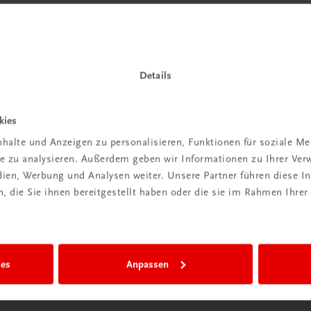
 TRAUNER!
Details
kies
Wir sind gerne für Sie da
halte und Anzeigen zu personalisieren, Funktionen für soziale M
ite zu analysieren. Außerdem geben wir Informationen zu Ihrer Ve
TRAUNER Verlag + Buchservice GmbH
edien, Werbung und Analysen weiter. Unsere Partner führen diese 
Köglstraße 14 | 4020 Linz
 die Sie ihnen bereitgestellt haben oder die sie im Rahmen Ihrer
Österreich/Austria
Tel.:
+43 732 778241
Mail:
buchservice@trauner.at
WhatsApp:
+43 664 88 58 69 41
ies
Anpassen
mehr erfahren