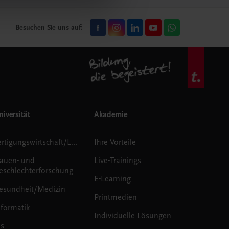
Besuchen Sie uns auf:
iversität
Akademie
Fertigungswirtschaft/Logistik
Ihre Vorteile
rauen- und
Live-Trainings
eschlechterforschung
E-Learning
esundheit/Medizin
Printmedien
nformatik
Individuelle Lösungen
us