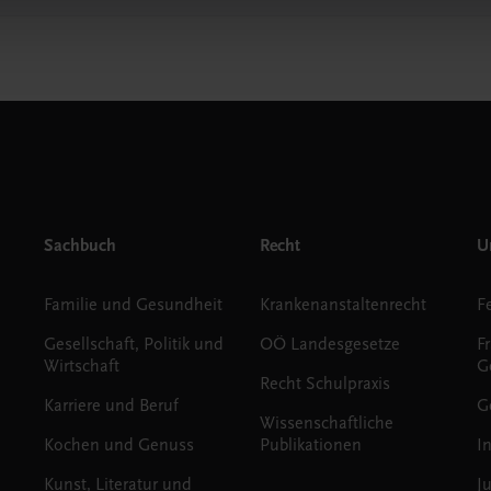
Sachbuch
Recht
Un
Familie und Gesundheit
Krankenanstaltenrecht
Gesellschaft, Politik und
OÖ Landesgesetze
F
Wirtschaft
G
Recht Schulpraxis
Karriere und Beruf
G
Wissenschaftliche
Kochen und Genuss
Publikationen
I
Kunst, Literatur und
J