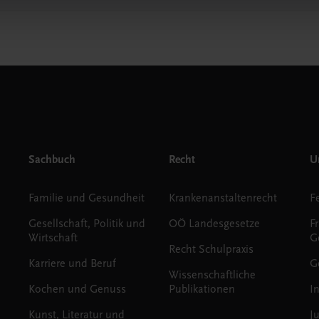
Sachbuch
Recht
Un
Familie und Gesundheit
Krankenanstaltenrecht
Gesellschaft, Politik und
OÖ Landesgesetze
F
Wirtschaft
G
Recht Schulpraxis
Karriere und Beruf
G
Wissenschaftliche
Kochen und Genuss
Publikationen
I
Kunst, Literatur und
J