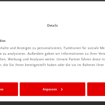
 TRAUNER!
Details
kies
Wir sind gerne für Sie da
halte und Anzeigen zu personalisieren, Funktionen für soziale M
ite zu analysieren. Außerdem geben wir Informationen zu Ihrer Ve
TRAUNER Verlag + Buchservice GmbH
edien, Werbung und Analysen weiter. Unsere Partner führen diese 
Köglstraße 14 | 4020 Linz
 die Sie ihnen bereitgestellt haben oder die sie im Rahmen Ihrer
Österreich/Austria
Tel.:
+43 732 778241
Mail:
buchservice@trauner.at
WhatsApp:
+43 664 88 58 69 41
ies
Anpassen
mehr erfahren