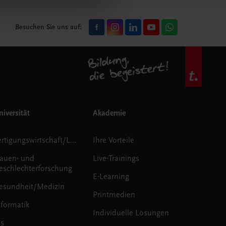
Besuchen Sie uns auf:
iversität
Akademie
Fertigungswirtschaft/Logistik
Ihre Vorteile
rauen- und
Live-Trainings
eschlechterforschung
E-Learning
esundheit/Medizin
Printmedien
nformatik
Individuelle Lösungen
us