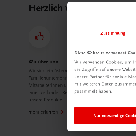
Herzlich willkommen bei
Zustimmung
Diese Webseite verwendet Coo
Wir über uns
Wir verwenden Cookies, um In
die Zugriffe auf unsere Webs
Wir sind ein österreichisches
unsere Partner für soziale M
Familienunternehmen mit 75
mit weiteren Daten zusammen,
Mitarbeiterinnen und Mitarbeitern, die
gesammelt haben.
eines verbindet: Begeisterung für
unsere Produkte.
mehr erfahren
Nur notwendige Cook