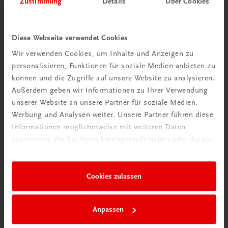
Zustimmung
Details
Über Cookies
Wir über uns
Wir sind ein österreichisches Familienunternehmen mit
Diese Webseite verwendet Cookies
75 Mitarbeiterinnen und Mitarbeitern, die eines verbindet:
Wir verwenden Cookies, um Inhalte und Anzeigen zu
Begeisterung für unsere Produkte.
personalisieren, Funktionen für soziale Medien anbieten zu
mehr erfahren
können und die Zugriffe auf unsere Website zu analysieren.
Außerdem geben wir Informationen zu Ihrer Verwendung
unserer Website an unsere Partner für soziale Medien,
Werbung und Analysen weiter. Unsere Partner führen diese
Informationen möglicherweise mit weiteren Daten
zusammen, die Sie ihnen bereitgestellt haben oder die sie
Wir sind gerne für Sie da
im Rahmen Ihrer Nutzung der Dienste gesammelt haben.
TRAUNER Verlag + Buchservice GmbH
Köglstraße 14 | 4020 Linz
Cookies zulassen
Österreich/Austria
Tel.:
+43 732 778241
Anpassen
Mail:
buchservice@trauner.at
WhatsApp:
+43 664 88 58 69 41