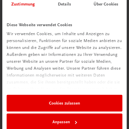
Zustimmung
Details
Über Cookies
Wir über uns
Diese Webseite verwendet Cookies
Wir sind ein österreichisches Familienunternehmen mit
Wir verwenden Cookies, um Inhalte und Anzeigen zu
75 Mitarbeiterinnen und Mitarbeitern, die eines verbindet:
personalisieren, Funktionen für soziale Medien anbieten zu
Begeisterung für unsere Produkte.
können und die Zugriffe auf unsere Website zu analysieren.
mehr erfahren
Außerdem geben wir Informationen zu Ihrer Verwendung
unserer Website an unsere Partner für soziale Medien,
Werbung und Analysen weiter. Unsere Partner führen diese
Informationen möglicherweise mit weiteren Daten
zusammen, die Sie ihnen bereitgestellt haben oder die sie
im Rahmen Ihrer Nutzung der Dienste gesammelt haben.
Wir sind gerne für Sie da
TRAUNER Verlag + Buchservice GmbH
Cookies zulassen
Köglstraße 14 | 4020 Linz
Österreich/Austria
Tel.:
+43 732 778241
Anpassen
Mail:
buchservice@trauner.at