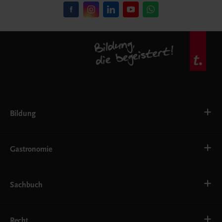
Bildung
VS
AHS
Gastronomie
BAFEP/BASOP
BRP
BS
Bäckerei
EWF/ZWF
Getränke
Sachbuch
FW
Hotelmanagement
Konditorei und Patisserie
Küche
Familie und Gesundheit
Service
Gesellschaft, Politik und Wirtschaft
Recht