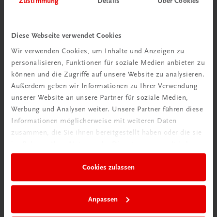
Zustimmung
Details
Über Cookies
Wir über uns
Wir sind ein österreichisches Familienunternehmen mit
Diese Webseite verwendet Cookies
75 Mitarbeiterinnen und Mitarbeitern, die eines verbindet:
Wir verwenden Cookies, um Inhalte und Anzeigen zu
Begeisterung für unsere Produkte.
personalisieren, Funktionen für soziale Medien anbieten zu
mehr erfahren
können und die Zugriffe auf unsere Website zu analysieren.
Außerdem geben wir Informationen zu Ihrer Verwendung
unserer Website an unsere Partner für soziale Medien,
Werbung und Analysen weiter. Unsere Partner führen diese
Informationen möglicherweise mit weiteren Daten
zusammen, die Sie ihnen bereitgestellt haben oder die sie
Wir sind gerne für Sie da
im Rahmen Ihrer Nutzung der Dienste gesammelt haben.
TRAUNER Verlag + Buchservice GmbH
Köglstraße 14 | 4020 Linz
Cookies zulassen
Österreich/Austria
Tel.:
+43 732 778241
Anpassen
Mail:
buchservice@trauner.at
WhatsApp:
+43 664 88 58 69 41