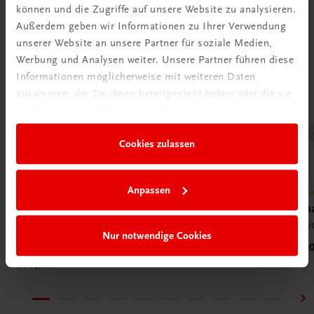
können und die Zugriffe auf unsere Website zu analysieren.
Außerdem geben wir Informationen zu Ihrer Verwendung
unserer Website an unsere Partner für soziale Medien,
Werbung und Analysen weiter. Unsere Partner führen diese
Informationen möglicherweise mit weiteren Daten
zusammen, die Sie ihnen bereitgestellt haben oder die sie
im Rahmen Ihrer Nutzung der Dienste gesammelt haben.
Cookies zulassen
Anpassen
Gastronomie
Gastron
Süße Kunst
Drama
Dekor in Konditorei und Patisserie
Formvo
Nur notwendige Cookies
Marzipan • Schokolade • Zucker • Gebackenes
€ 74,9
€ 79,90