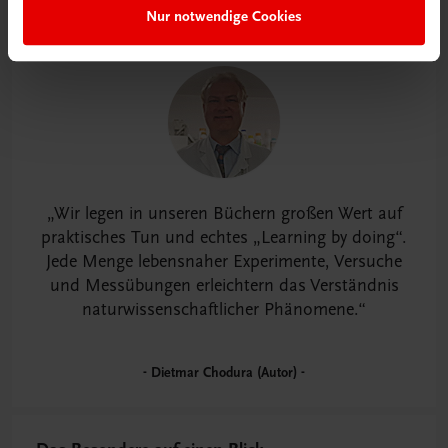
Nur notwendige Cookies
Wir legen in unseren Büchern großen Wert auf
praktisches Tun und echtes „Learning by doing“.
Jede Menge lebensnaher Experimente, Versuche
und Messübungen erleichtern das Verständnis
naturwissenschaftlicher Phänomene.
Dietmar Chodura (Autor)