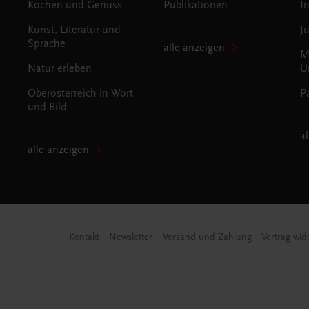
Kochen und Genuss
Publikationen
I
Kunst, Literatur und
J
Sprache
alle anzeigen
M
Natur erleben
U
Oberösterreich in Wort
P
und Bild
a
alle anzeigen
Kontakt
Newsletter
Versand und Zahlung
Vertrag wid