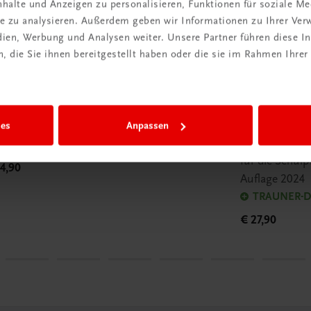
halte und Anzeigen zu personalisieren, Funktionen für soziale M
ite zu analysieren. Außerdem geben wir Informationen zu Ihrer Ve
edien, Werbung und Analysen weiter. Unsere Partner führen diese 
 die Sie ihnen bereitgestellt haben oder die sie im Rahmen Ihrer
buch
Sachbuch
nkt.genau präsentieren
Kompetenzor
Leistungsbe
plexe Inhalte erfolgreich und
ies
Anpassen
Pädagogische 
kt.genau präsentieren
für die Schulp
4,90
Auflage 2024
TRAUNER-Di
€ 27,90