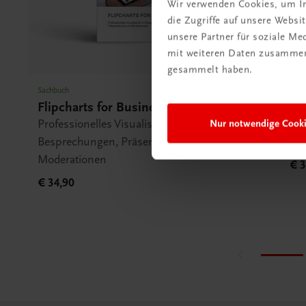
Wir verwenden Cookies, um In
die Zugriffe auf unsere Webs
unsere Partner für soziale M
mit weiteren Daten zusammen,
gesammelt haben.
Sachbuch
Sach
Flipcharts for Business
Pu
Professionelles Visualisieren für
Kom
Nur notwendige Cook
Besprechungen, Präsentationen und
pun
Moderationen
€ 3
€ 34,90