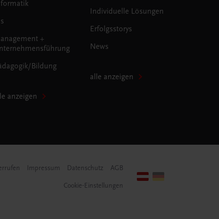
nformatik
Individuelle Lösungen
us
Erfolgsstorys
anagement +
News
nternehmensführung
ädagogik/Bildung
alle anzeigen
lle anzeigen
errufen
Impressum
Datenschutz
AGB
Cookie-Einstellungen