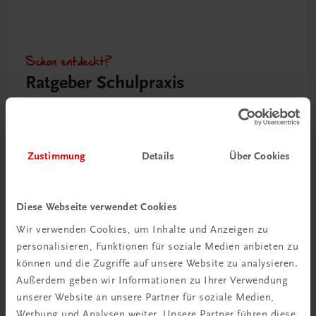
Schon entdeckt?
Ratgeber Schulpraxis
Mehr dazu
Zustimmung
Details
Über Cookies
Diese Webseite verwendet Cookies
Wir verwenden Cookies, um Inhalte und Anzeigen zu
personalisieren, Funktionen für soziale Medien anbieten zu
können und die Zugriffe auf unsere Website zu analysieren.
Außerdem geben wir Informationen zu Ihrer Verwendung
unserer Website an unsere Partner für soziale Medien,
Neu in der DigiBox
Werbung und Analysen weiter. Unsere Partner führen diese