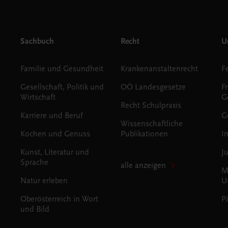
Sachbuch
Recht
Un
Familie und Gesundheit
Krankenanstaltenrecht
Gesellschaft, Politik und
OÖ Landesgesetze
F
Wirtschaft
G
Recht Schulpraxis
Karriere und Beruf
G
Wissenschaftliche
Kochen und Genuss
Publikationen
I
Kunst, Literatur und
J
Sprache
alle anzeigen
M
Natur erleben
U
Oberösterreich in Wort
P
und Bild