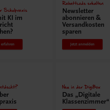
Rabattcode erhalten
r Schulpraxis
Newsletter
it KI im
abonnieren &
richt
Versandkosten
hen?
sparen
 erfahren
Jetzt anmelden
ntdeckt?
Neu in der DigiBox
ber
Das „Digitale
praxis
Klassenzimmer“