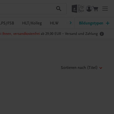
LPS/FSB
HLT/Kolleg
HLW
HTL/FS
Bildungstypen
LW/LWBF
i Ihnen, versandkostenfrei
ab 29,00 EUR –
Versand und Zahlung
Sortieren nach
(Titel)