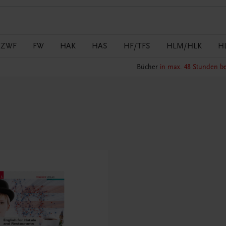
/ZWF
FW
HAK
HAS
HF/TFS
HLM/HLK
H
Bücher
in max. 48 Stunden be