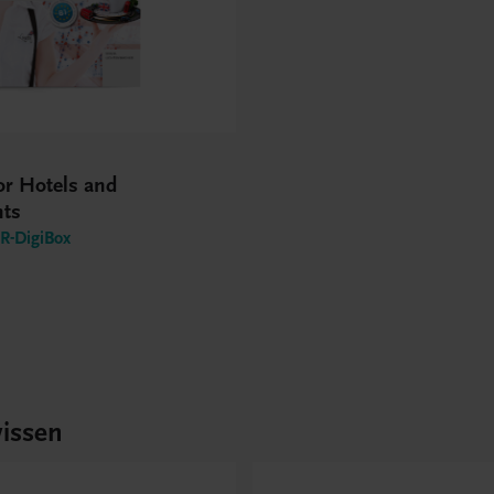
or Hotels and
nts
-DigiBox
issen