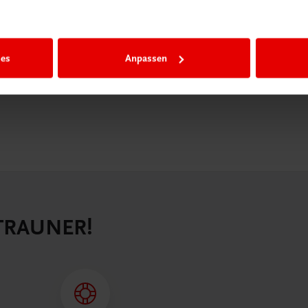
igiBox eine
n als
n.
ies
Anpassen
 TRAUNER!