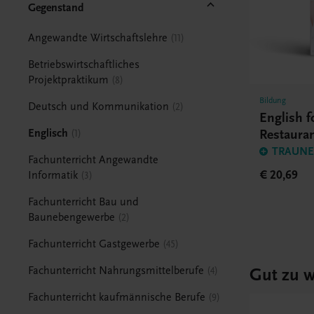
Gegenstand
Angewandte Wirtschaftslehre
11
Betriebswirtschaftliches
Projektpraktikum
8
Bildung
Deutsch und Kommunikation
2
English f
Restaura
Englisch
1
TRAUNER
Fachunterricht Angewandte
€ 20,69
Informatik
3
Fachunterricht Bau und
Baunebengewerbe
2
Fachunterricht Gastgewerbe
45
Gut zu w
Fachunterricht Nahrungsmittelberufe
4
Fachunterricht kaufmännische Berufe
9