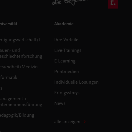
iversität
Akademie
Fertigungswirtschaft/Logistik
Ihre Vorteile
rauen- und
Live-Trainings
eschlechterforschung
E-Learning
esundheit/Medizin
Printmedien
nformatik
Individuelle Lösungen
us
Erfolgsstorys
anagement +
News
nternehmensführung
ädagogik/Bildung
alle anzeigen