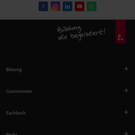
Bildung
VS
AHS
Gastronomie
BAFEP/BASOP
BRP
BS
Bäckerei
EWF/ZWF
Getränke
Sachbuch
FW
Hotelmanagement
Konditorei und Patisserie
Küche
Familie und Gesundheit
Service
Gesellschaft, Politik und Wirtschaft
Recht