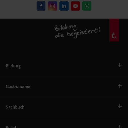
Bildung
VS
AHS
Gastronomie
BAFEP/BASOP
BRP
BS
Bäckerei
EWF/ZWF
Getränke
Sachbuch
FW
Hotelmanagement
Konditorei und Patisserie
Küche
Familie und Gesundheit
Service
Gesellschaft, Politik und Wirtschaft
Recht