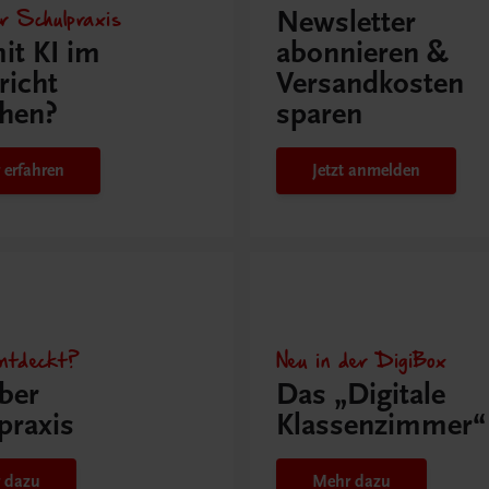
r Schulpraxis
Newsletter
it KI im
abonnieren &
richt
Versandkosten
hen?
sparen
 erfahren
Jetzt anmelden
ntdeckt?
Neu in der DigiBox
ber
Das „Digitale
praxis
Klassenzimmer“
 dazu
Mehr dazu