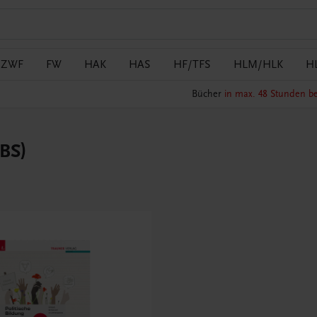
/ZWF
FW
HAK
HAS
HF/TFS
HLM/HLK
H
Bücher
in max. 48 Stunden be
(BS)