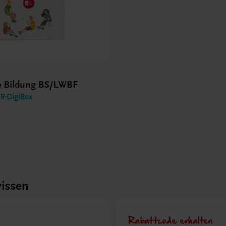
he Bildung BS/LWBF
-DigiBox
issen
Rabattcode erhalten