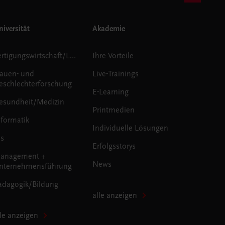
iversität
Akademie
Fertigungswirtschaft/Logistik
Ihre Vorteile
rauen- und
Live-Trainings
eschlechterforschung
E-Learning
esundheit/Medizin
Printmedien
nformatik
Individuelle Lösungen
us
Erfolgsstorys
anagement +
News
nternehmensführung
ädagogik/Bildung
alle anzeigen
lle anzeigen