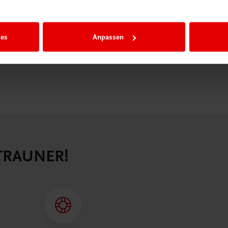
n als
n.
ies
Anpassen
 TRAUNER!