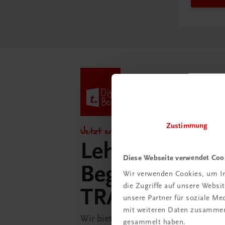
Zustimmung
Jetzt entdecken!
Lehrer/innen-
Diese Webseite verwendet Coo
Begleitpakete 
Wir verwenden Cookies, um In
die Zugriffe auf unsere Webs
TRAUNER-Dig
unsere Partner für soziale M
mit weiteren Daten zusammen,
Wir bieten Ihnen in der TRAUNER-D
gesammelt haben.