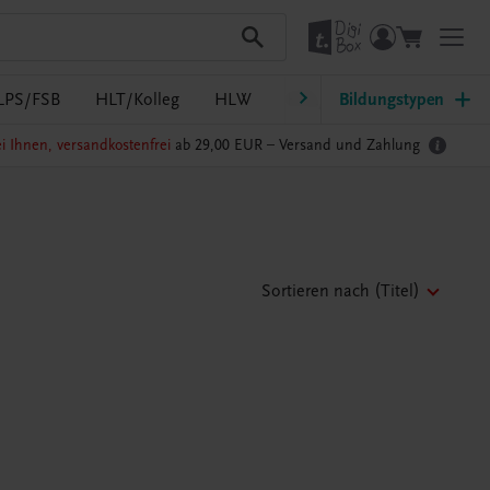
LPS/FSB
HLT/Kolleg
HLW
HTL/FS
Bildungstypen
LW/LWBF
i Ihnen, versandkostenfrei
ab 29,00 EUR –
Versand und Zahlung
Sortieren nach
(Titel)