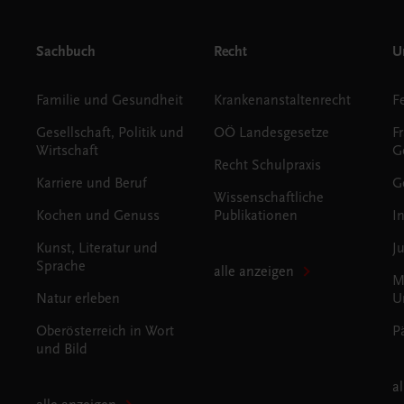
Sachbuch
Recht
Un
Familie und Gesundheit
Krankenanstaltenrecht
Gesellschaft, Politik und
OÖ Landesgesetze
F
Wirtschaft
G
Recht Schulpraxis
Karriere und Beruf
G
Wissenschaftliche
Kochen und Genuss
Publikationen
I
Kunst, Literatur und
J
Sprache
alle anzeigen
M
Natur erleben
U
Oberösterreich in Wort
P
und Bild
a