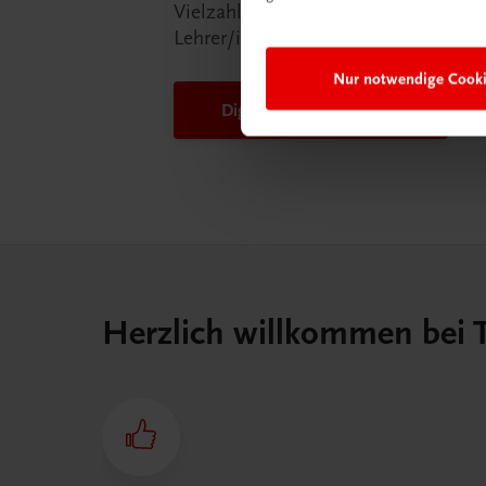
Vielzahl an Services an, die Ihr Lebe
Lehrer/in ein Stück einfacher mache
Nur notwendige Cook
DigiBox für Lehrer/innen
Herzlich willkommen bei