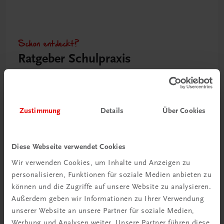
Schon entdeckt?
Ratgeber Schulpraxis
Mehr dazu
Zustimmung
Details
Über Cookies
Diese Webseite verwendet Cookies
Wir verwenden Cookies, um Inhalte und Anzeigen zu
personalisieren, Funktionen für soziale Medien anbieten zu
können und die Zugriffe auf unsere Website zu analysieren.
Außerdem geben wir Informationen zu Ihrer Verwendung
unserer Website an unsere Partner für soziale Medien,
Neu in der DigiBox
Werbung und Analysen weiter. Unsere Partner führen diese