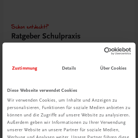
Schon entdeckt?
Ratgeber Schulpraxis
Mehr dazu
Zustimmung
Details
Über Cookies
Diese Webseite verwendet Cookies
Wir verwenden Cookies, um Inhalte und Anzeigen zu
personalisieren, Funktionen für soziale Medien anbieten zu
können und die Zugriffe auf unsere Website zu analysieren.
Außerdem geben wir Informationen zu Ihrer Verwendung
unserer Website an unsere Partner für soziale Medien,
Neu in der DigiBox
Werbung und Analysen weiter. Unsere Partner führen diese