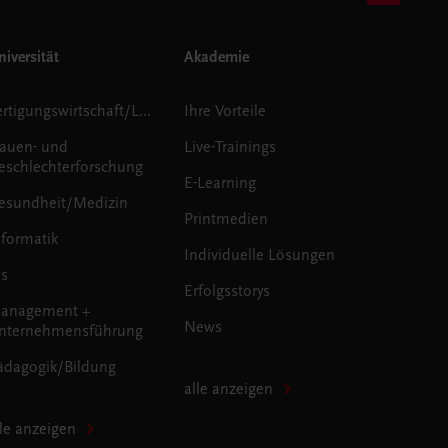
iversität
Akademie
Fertigungswirtschaft/Logistik
Ihre Vorteile
rauen- und
Live-Trainings
eschlechterforschung
E-Learning
esundheit/Medizin
Printmedien
nformatik
Individuelle Lösungen
us
Erfolgsstorys
anagement +
News
nternehmensführung
ädagogik/Bildung
alle anzeigen
lle anzeigen