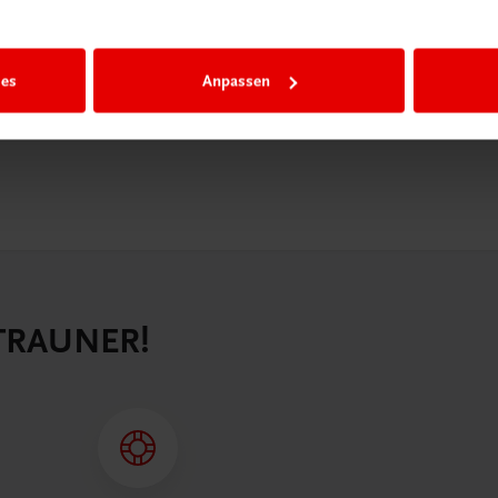
n als
n.
ies
Anpassen
 TRAUNER!