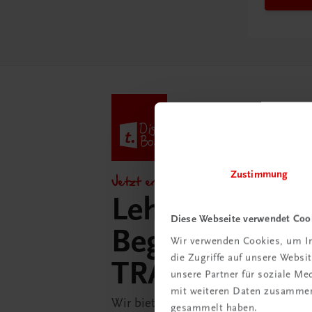
Zustimmung
Jetzt entdecken!
Lehrer/innen-
Diese Webseite verwendet Coo
Begleitpakete 
Wir verwenden Cookies, um In
die Zugriffe auf unsere Webs
TRAUNER-Dig
unsere Partner für soziale M
mit weiteren Daten zusammen,
Wir bieten Ihnen in der TRAUNER-D
gesammelt haben.