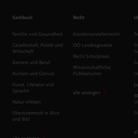
Sachbuch
Recht
Un
Familie und Gesundheit
Krankenanstaltenrecht
Gesellschaft, Politik und
OÖ Landesgesetze
F
Wirtschaft
G
Recht Schulpraxis
Karriere und Beruf
G
Wissenschaftliche
Kochen und Genuss
Publikationen
I
Kunst, Literatur und
J
Sprache
alle anzeigen
M
Natur erleben
U
Oberösterreich in Wort
P
und Bild
a