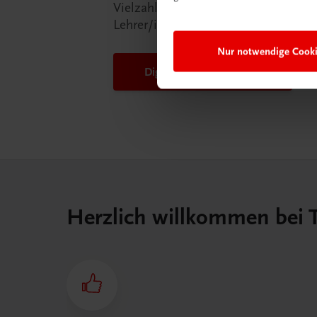
Vielzahl an Services an, die Ihr Lebe
Lehrer/in ein Stück einfacher mache
Nur notwendige Cook
DigiBox für Lehrer/innen
Herzlich willkommen bei