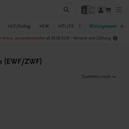
HLT/Kolleg
HLW
HTL/FS
LW/LWBF
Bildungstypen
MS/AS
i Ihnen, versandkostenfrei
ab 29,00 EUR –
Versand und Zahlung
ule (EWF/ZWF)
Sortieren nach