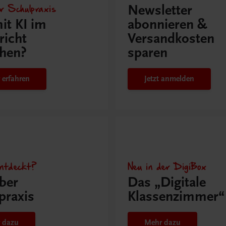
r Schulpraxis
Newsletter
it KI im
abonnieren &
richt
Versandkosten
hen?
sparen
 erfahren
Jetzt anmelden
ntdeckt?
Neu in der DigiBox
ber
Das „Digitale
praxis
Klassenzimmer“
 dazu
Mehr dazu