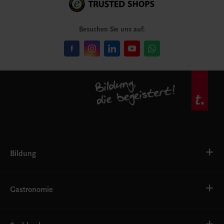
Besuchen Sie uns auf:
Bildung
VS
AHS
Gastronomie
BAFEP/BASOP
BRP
BS
Bäckerei
EWF/ZWF