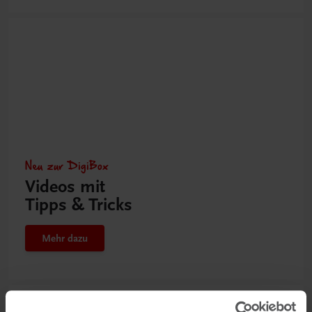
Neu zur DigiBox
Videos mit
Tipps & Tricks
Mehr dazu