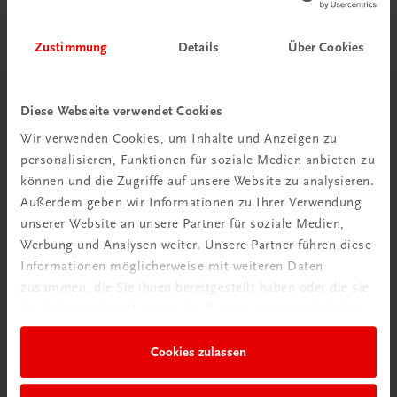
Zustimmung
Details
Über Cookies
Diese Webseite verwendet Cookies
Wir verwenden Cookies, um Inhalte und Anzeigen zu
personalisieren, Funktionen für soziale Medien anbieten zu
Schon entdeckt?
können und die Zugriffe auf unsere Website zu analysieren.
Ratgeber Schulpraxis
Außerdem geben wir Informationen zu Ihrer Verwendung
unserer Website an unsere Partner für soziale Medien,
Mehr dazu
Werbung und Analysen weiter. Unsere Partner führen diese
Informationen möglicherweise mit weiteren Daten
zusammen, die Sie ihnen bereitgestellt haben oder die sie
im Rahmen Ihrer Nutzung der Dienste gesammelt haben.
Cookies zulassen