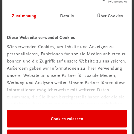
Zustimmung
Details
Über Cookies
Diese Webseite verwendet Cookies
Wir verwenden Cookies, um Inhalte und Anzeigen zu
personalisieren, Funktionen für soziale Medien anbieten zu
Schon entdeckt?
können und die Zugriffe auf unsere Website zu analysieren.
Ratgeber Schulpraxis
Außerdem geben wir Informationen zu Ihrer Verwendung
unserer Website an unsere Partner für soziale Medien,
Mehr dazu
Werbung und Analysen weiter. Unsere Partner führen diese
Informationen möglicherweise mit weiteren Daten
zusammen, die Sie ihnen bereitgestellt haben oder die sie
im Rahmen Ihrer Nutzung der Dienste gesammelt haben.
Cookies zulassen