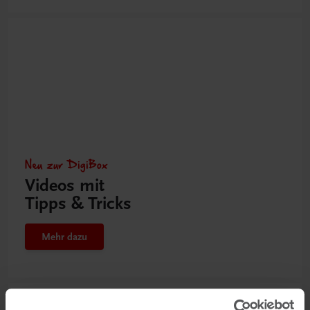
Neu zur DigiBox
Videos mit
Tipps & Tricks
Mehr dazu