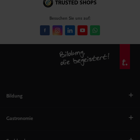
Besuchen Sie uns auf:
Bildung
VS
AHS
Gastronomie
BAFEP/BASOP
BRP
BS
Bäckerei
EWF/ZWF