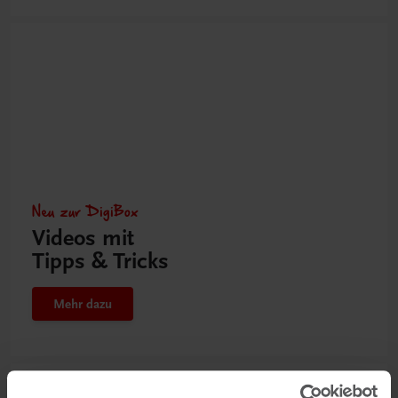
Neu zur DigiBox
Videos mit
Tipps & Tricks
Mehr dazu