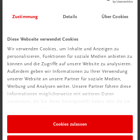
Zustimmung
Details
Über Cookies
Diese Webseite verwendet Cookies
Wir verwenden Cookies, um Inhalte und Anzeigen zu
personalisieren, Funktionen für soziale Medien anbieten zu
Schon entdeckt?
können und die Zugriffe auf unsere Website zu analysieren.
Ratgeber Schulpraxis
Außerdem geben wir Informationen zu Ihrer Verwendung
unserer Website an unsere Partner für soziale Medien,
Mehr dazu
Werbung und Analysen weiter. Unsere Partner führen diese
Informationen möglicherweise mit weiteren Daten
zusammen, die Sie ihnen bereitgestellt haben oder die sie
im Rahmen Ihrer Nutzung der Dienste gesammelt haben.
Cookies zulassen