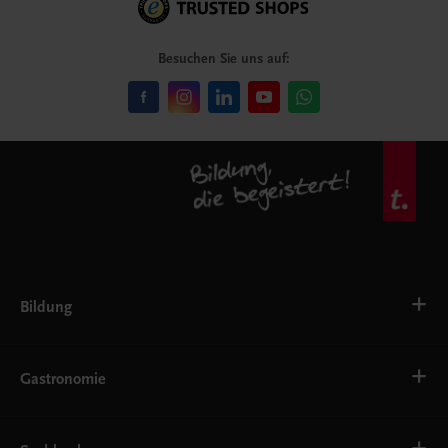
Besuchen Sie uns auf:
Bildung
VS
AHS
Gastronomie
BAFEP/BASOP
BRP
BS
Bäckerei
EWF/ZWF