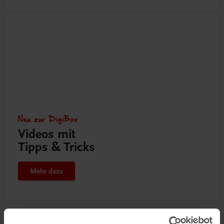
Neu zur DigiBox
Videos mit
Tipps & Tricks
Mehr dazu