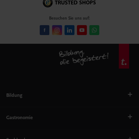
Besuchen Sie uns auf:
Bildung
VS
AHS
Gastronomie
BAFEP/BASOP
BRP
BS
Bäckerei
EWF/ZWF