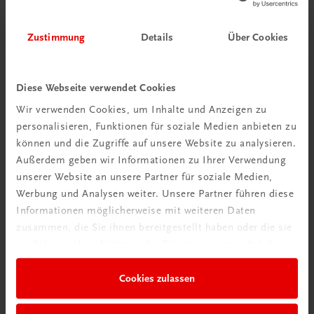
Zustimmung
Details
Über Cookies
Diese Webseite verwendet Cookies
Wir verwenden Cookies, um Inhalte und Anzeigen zu
personalisieren, Funktionen für soziale Medien anbieten zu
Schon entdeckt?
können und die Zugriffe auf unsere Website zu analysieren.
Ratgeber Schulpraxis
Außerdem geben wir Informationen zu Ihrer Verwendung
unserer Website an unsere Partner für soziale Medien,
Mehr dazu
Werbung und Analysen weiter. Unsere Partner führen diese
Informationen möglicherweise mit weiteren Daten
zusammen, die Sie ihnen bereitgestellt haben oder die sie
im Rahmen Ihrer Nutzung der Dienste gesammelt haben.
Cookies zulassen