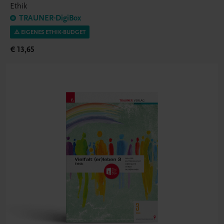
Ethik
TRAUNER-DigiBox
⚠️ EIGENES ETHIK-BUDGET
€ 13,65