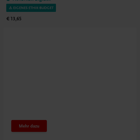
⚠️ EIGENES ETHIK-BUDGET
€ 13,65
Beachten Sie
Eigenes Ethik-Budget
nutzen
Mehr dazu