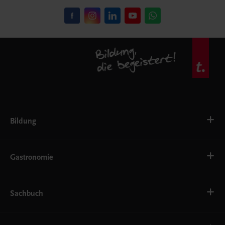
Bildung
VS
AHS
Gastronomie
BAFEP/BASOP
BRP
BS
Bäckerei
EWF/ZWF
Getränke
Sachbuch
FW
Hotelmanagement
Konditorei und Patisserie
Küche
Familie und Gesundheit