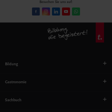
Besuchen Sie uns auf:
Bildung
VS
AHS
Gastronomie
BAFEP/BASOP
BRP
BS
Bäckerei
EWF/ZWF
Getränke
Sachbuch
FW
Hotelmanagement
Konditorei und Patisserie
Küche