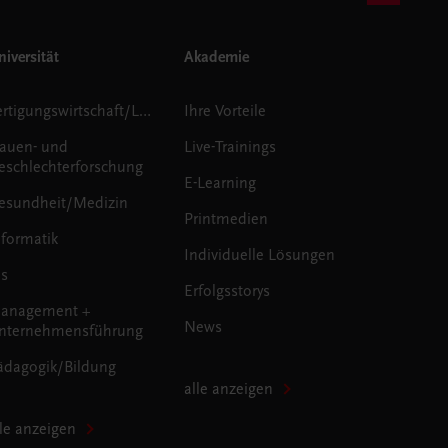
iversität
Akademie
Fertigungswirtschaft/Logistik
Ihre Vorteile
rauen- und
Live-Trainings
eschlechterforschung
E-Learning
esundheit/Medizin
Printmedien
nformatik
Individuelle Lösungen
us
Erfolgsstorys
anagement +
News
nternehmensführung
ädagogik/Bildung
alle anzeigen
lle anzeigen