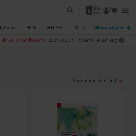
T/Kolleg
HLW
HTL/FS
LW/LWBF
Bildungstypen
MS/ASO
Pf
i Ihnen, versandkostenfrei
ab 29,00 EUR –
Versand und Zahlung
Sortieren nach
(Titel)