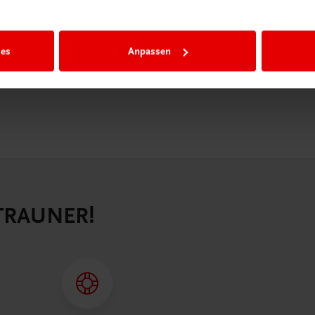
n als
n.
ies
Anpassen
 TRAUNER!