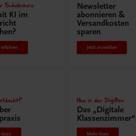
r Schulpraxis
Newsletter
it KI im
abonnieren &
richt
Versandkosten
hen?
sparen
 erfahren
Jetzt anmelden
ntdeckt?
Neu in der DigiBox
ber
Das „Digitale
praxis
Klassenzimmer“
 dazu
Mehr dazu