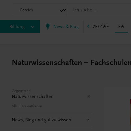
AHS
Bildung
BAFEP/BASOP
News & Blog
BRP
BS
EWF/ZWF
FW
Naturwissenschaften – Fachschulen f
Gegenstand
Naturwissenschaften
Alle Filter entfernen
News, Blog und gut zu wissen