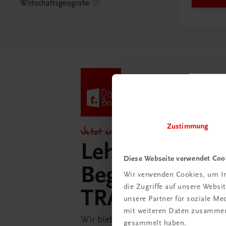
Wirtschaftsgeografie
2
Zustimmung
Jetzt entdecken!
Lehrer/innen-
Diese Webseite verwendet Coo
Begleitpakete 
Wir verwenden Cookies, um In
die Zugriffe auf unsere Webs
TRAUNER-Dig
unsere Partner für soziale M
mit weiteren Daten zusammen,
Wir bieten Ihnen in der TRAUNER-D
gesammelt haben.