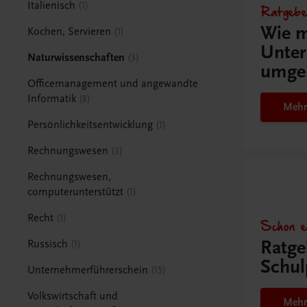
Italienisch
1
Ratgebe
Wie m
Kochen, Servieren
1
Unter
Naturwissenschaften
3
umge
Officemanagement und angewandte
Informatik
8
Mehr
Persönlichkeitsentwicklung
1
Rechnungswesen
3
Rechnungswesen,
computerunterstützt
1
Recht
1
Schon e
Ratge
Russisch
1
Schul
Unternehmerführerschein
15
Volkswirtschaft und
Mehr