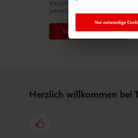
Vielzahl an Services an, die Ihr Lebe
Lehrer/in ein Stück einfacher mache
Nur notwendige Cook
DigiBox für Lehrer/innen
Herzlich willkommen bei