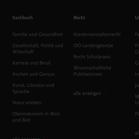
Sachbuch
Recht
Un
Familie und Gesundheit
Krankenanstaltenrecht
Gesellschaft, Politik und
OÖ Landesgesetze
F
Wirtschaft
G
Recht Schulpraxis
Karriere und Beruf
G
Wissenschaftliche
Kochen und Genuss
Publikationen
I
Kunst, Literatur und
J
Sprache
alle anzeigen
M
Natur erleben
U
Oberösterreich in Wort
P
und Bild
a