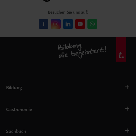
Besuchen Sie uns auf:
Bildung
VS
AHS
Gastronomie
BAFEP/BASOP
BRP
BS
Bäckerei
EWF/ZWF
Getränke
Sachbuch
FW