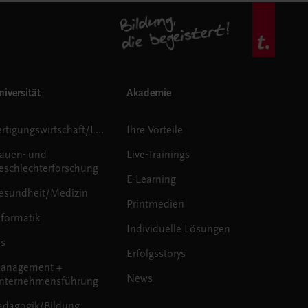
iversität
Akademie
Fertigungswirtschaft/Logistik
Ihre Vorteile
rauen- und
Live-Trainings
eschlechterforschung
E-Learning
esundheit/Medizin
Printmedien
nformatik
Individuelle Lösungen
us
Erfolgsstorys
anagement +
News
nternehmensführung
ädagogik/Bildung