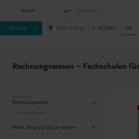
AHS
Bildung
BAFEP/BASOP
News & Blog
BRP
BS
EWF/ZWF
FW
Rechnungswesen – Fachschulen für 
Gegenstand
Rechnungswesen
Alle Filter entfernen
News, Blog und gut zu wissen