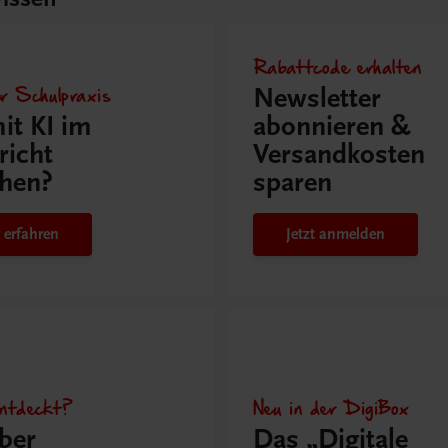
Rabattcode erhalten
r Schulpraxis
Newsletter
it KI im
abonnieren &
richt
Versandkosten
hen?
sparen
 erfahren
Jetzt anmelden
ntdeckt?
Neu in der DigiBox
ber
Das „Digitale