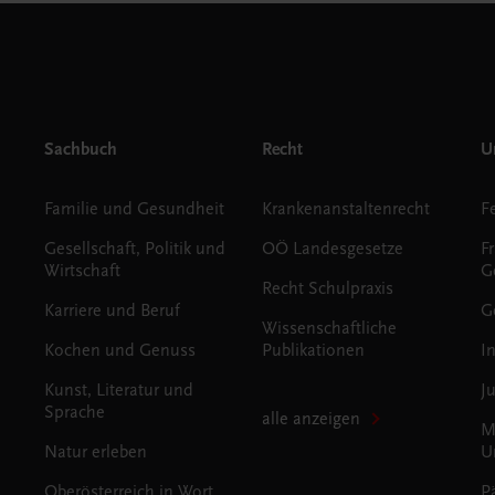
Sachbuch
Recht
Un
Familie und Gesundheit
Krankenanstaltenrecht
Gesellschaft, Politik und
OÖ Landesgesetze
F
Wirtschaft
G
Recht Schulpraxis
Karriere und Beruf
G
Wissenschaftliche
Kochen und Genuss
Publikationen
I
Kunst, Literatur und
J
Sprache
alle anzeigen
M
Natur erleben
U
Oberösterreich in Wort
P