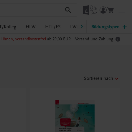
T/Kolleg
HLW
HTL/FS
LW/LWBF
Bildungstypen
MS/ASO
Pf
i Ihnen, versandkostenfrei
ab 29,00 EUR –
Versand und Zahlung
Sortieren nach