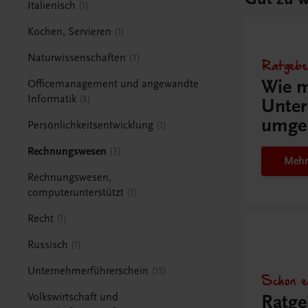
Italienisch
1
Kochen, Servieren
1
Naturwissenschaften
3
Ratgebe
Wie m
Officemanagement und angewandte
Informatik
8
Unter
umge
Persönlichkeitsentwicklung
1
Rechnungswesen
3
Mehr
Rechnungswesen,
computerunterstützt
1
Recht
1
Russisch
1
Unternehmerführerschein
15
Schon e
Ratge
Volkswirtschaft und