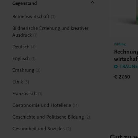
Gegenstand
Betriebswirtschaft
3
Bildnerische Erziehung und kreativer
Ausdruck
1
Bildung
Deutsch
4
Rechnun
wirtscha
Englisch
1
TRAUNER
Ernährung
2
€ 27,60
Ethik
5
Französisch
1
Gastronomie und Hotellerie
14
Geschichte und Politische Bildung
2
Gesundheit und Soziales
2
Gut zu w