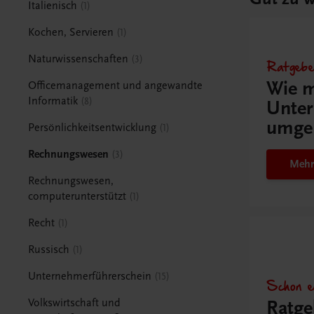
Italienisch
1
Kochen, Servieren
1
Naturwissenschaften
3
Ratgebe
Wie m
Officemanagement und angewandte
Informatik
8
Unter
umge
Persönlichkeitsentwicklung
1
Rechnungswesen
3
Mehr
Rechnungswesen,
computerunterstützt
1
Recht
1
Russisch
1
Unternehmerführerschein
15
Schon e
Ratge
Volkswirtschaft und