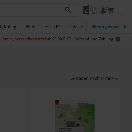
T/Kolleg
HLW
HTL/FS
LW/LWBF
Bildungstypen
MS/ASO
Pf
i Ihnen, versandkostenfrei
ab 29,00 EUR –
Versand und Zahlung
Sortieren nach
(Titel)