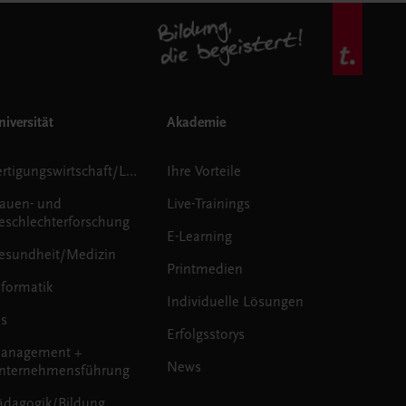
iversität
Akademie
Fertigungswirtschaft/Logistik
Ihre Vorteile
rauen- und
Live-Trainings
eschlechterforschung
E-Learning
esundheit/Medizin
Printmedien
nformatik
Individuelle Lösungen
us
Erfolgsstorys
anagement +
News
nternehmensführung
ädagogik/Bildung