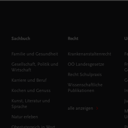
Sachbuch
Recht
Un
Familie und Gesundheit
Krankenanstaltenrecht
Gesellschaft, Politik und
OÖ Landesgesetze
F
Wirtschaft
G
Recht Schulpraxis
Karriere und Beruf
G
Wissenschaftliche
Kochen und Genuss
Publikationen
I
Kunst, Literatur und
J
Sprache
alle anzeigen
M
Natur erleben
U
Oberösterreich in Wort
P