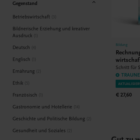
Gegenstand
Betriebswirtschaft
3
Bildnerische Erziehung und kreativer
Ausdruck
1
Bildung
Deutsch
4
Rechnun
wirtscha
Englisch
1
Schritt für 
Ernährung
2
TRAUNER
Ethik
5
AKTUALISIE
€ 27,60
Französisch
1
Gastronomie und Hotellerie
14
Geschichte und Politische Bildung
2
Gesundheit und Soziales
2
Gut zu w