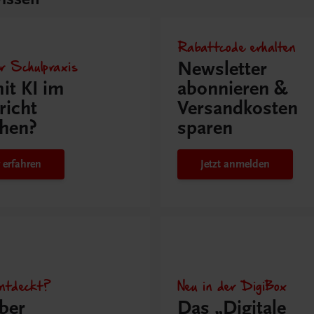
Rabattcode erhalten
r Schulpraxis
Newsletter
it KI im
abonnieren &
richt
Versandkosten
hen?
sparen
 erfahren
Jetzt anmelden
ntdeckt?
Neu in der DigiBox
ber
Das „Digitale