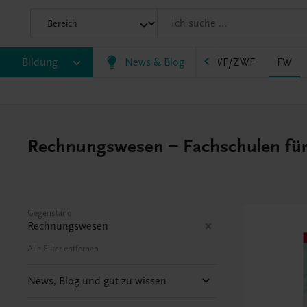
AHS
Bildung
BAFEP/BASOP
News & Blog
BRP
BS
EWF/ZWF
FW
Rechnungswesen – Fachschulen für 
Gegenstand
Rechnungswesen
Alle Filter entfernen
News, Blog und gut zu wissen