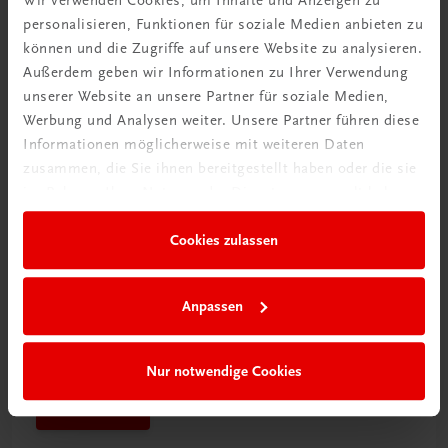
personalisieren, Funktionen für soziale Medien anbieten zu
Mehr dazu
können und die Zugriffe auf unsere Website zu analysieren.
Außerdem geben wir Informationen zu Ihrer Verwendung
unserer Website an unsere Partner für soziale Medien,
Werbung und Analysen weiter. Unsere Partner führen diese
Informationen möglicherweise mit weiteren Daten
zusammen, die Sie ihnen bereitgestellt haben oder die sie
im Rahmen Ihrer Nutzung der Dienste gesammelt haben.
Cookies zulassen
Anpassen
Schon entdeckt?
Ratgeber Schulpraxis
Nur notwendige Cookies
Mehr dazu