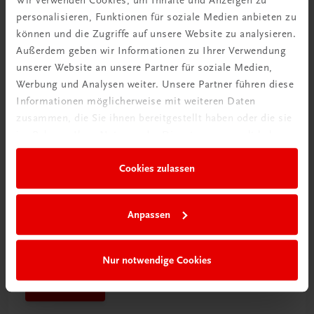
personalisieren, Funktionen für soziale Medien anbieten zu
Mehr dazu
können und die Zugriffe auf unsere Website zu analysieren.
Außerdem geben wir Informationen zu Ihrer Verwendung
unserer Website an unsere Partner für soziale Medien,
Werbung und Analysen weiter. Unsere Partner führen diese
Informationen möglicherweise mit weiteren Daten
zusammen, die Sie ihnen bereitgestellt haben oder die sie
im Rahmen Ihrer Nutzung der Dienste gesammelt haben.
Cookies zulassen
Anpassen
Schon entdeckt?
Ratgeber Schulpraxis
Nur notwendige Cookies
Mehr dazu