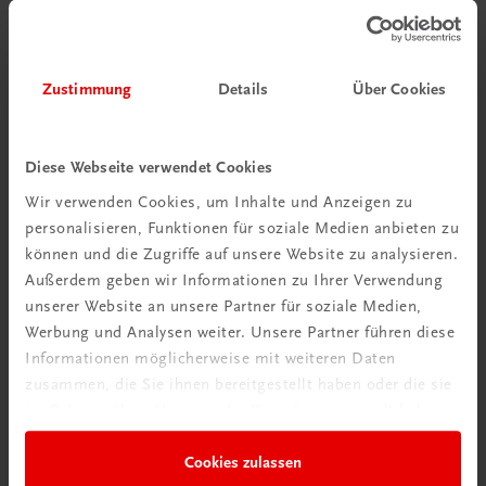
Zustimmung
Details
Über Cookies
Diese Webseite verwendet Cookies
Wir verwenden Cookies, um Inhalte und Anzeigen zu
personalisieren, Funktionen für soziale Medien anbieten zu
können und die Zugriffe auf unsere Website zu analysieren.
Schon entdeckt?
Außerdem geben wir Informationen zu Ihrer Verwendung
Ratgeber Schulpraxis
unserer Website an unsere Partner für soziale Medien,
Werbung und Analysen weiter. Unsere Partner führen diese
Informationen möglicherweise mit weiteren Daten
Mehr dazu
zusammen, die Sie ihnen bereitgestellt haben oder die sie
im Rahmen Ihrer Nutzung der Dienste gesammelt haben.
Cookies zulassen