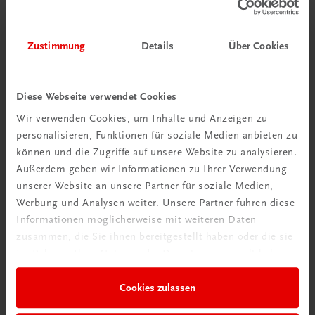
Bildung
Praxisblicke – Betriebswirtschaft I HAK
NEUER LEHRPLAN
MUSTERBAND
Zustimmung
Details
Über Cookies
€ 0,00
Diese Webseite verwendet Cookies
Wir verwenden Cookies, um Inhalte und Anzeigen zu
personalisieren, Funktionen für soziale Medien anbieten zu
können und die Zugriffe auf unsere Website zu analysieren.
Außerdem geben wir Informationen zu Ihrer Verwendung
unserer Website an unsere Partner für soziale Medien,
Werbung und Analysen weiter. Unsere Partner führen diese
Informationen möglicherweise mit weiteren Daten
zusammen, die Sie ihnen bereitgestellt haben oder die sie
Durchblick behalten
im Rahmen Ihrer Nutzung der Dienste gesammelt haben.
Neuer Lehrplan
Cookies zulassen
Musterbände bestellen