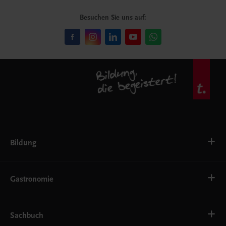
Besuchen Sie uns auf:
Bildung
VS
AHS
Gastronomie
BAFEP/BASOP
BRP
BS
Bäckerei
EWF/ZWF
Getränke
Sachbuch
FW
Hotelmanagement