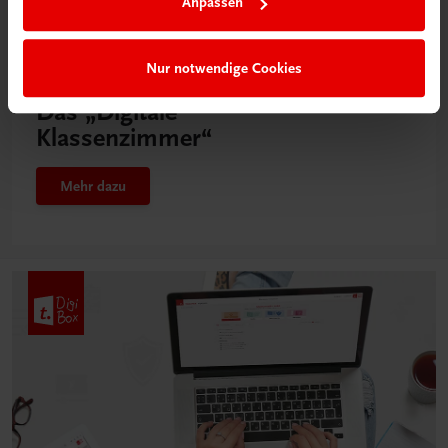
Anpassen
Nur notwendige Cookies
Neu in der DigiBox
Das „Digitale
Klassenzimmer“
Mehr dazu