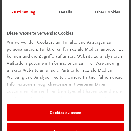
Zustimmung
Details
Über Cookies
Diese Webseite verwendet Cookies
Wir verwenden Cookies, um Inhalte und Anzeigen zu
personalisieren, Funktionen für soziale Medien anbieten zu
Schon entdeckt?
können und die Zugriffe auf unsere Website zu analysieren.
Ratgeber Schulpraxis
Außerdem geben wir Informationen zu Ihrer Verwendung
unserer Website an unsere Partner für soziale Medien,
Mehr dazu
Werbung und Analysen weiter. Unsere Partner führen diese
Informationen möglicherweise mit weiteren Daten
zusammen, die Sie ihnen bereitgestellt haben oder die sie
im Rahmen Ihrer Nutzung der Dienste gesammelt haben.
Cookies zulassen