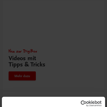
Neu zur DigiBox
Videos mit
Tipps & Tricks
Mehr dazu